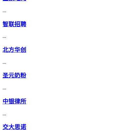
...
智联招聘
...
北方华创
...
圣元奶粉
...
中银律所
...
交大思诺
...