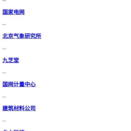
国家电网
...
北京气象研究所
...
九芝堂
...
国网计量中心
...
建筑材料公司
...