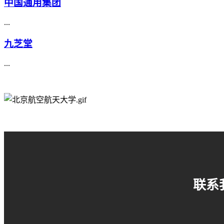
中国通用集团
...
九芝堂
...
联系