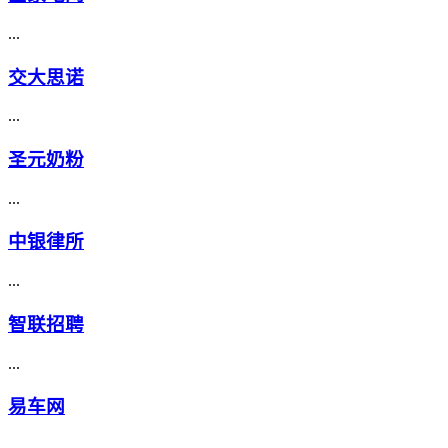
...
交大思诺
...
圣元奶粉
...
中银律所
...
智联招聘
...
易车网
...