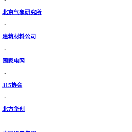
北京气象研究所
...
建筑材料公司
...
国家电网
...
315协会
...
北方华创
...