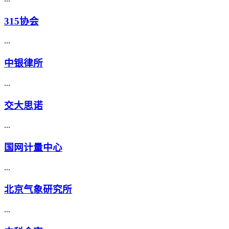
315协会
...
中银律所
...
交大思诺
...
国网计量中心
...
北京气象研究所
...