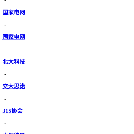
国家电网
...
国家电网
...
北大科技
...
交大思诺
...
315协会
...