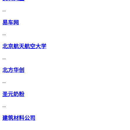
...
易车网
...
北京航天航空大学
...
北方华创
...
圣元奶粉
...
建筑材料公司
...