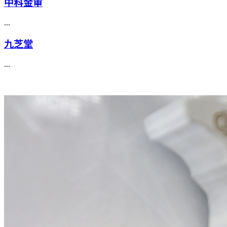
中科金审
...
九芝堂
...