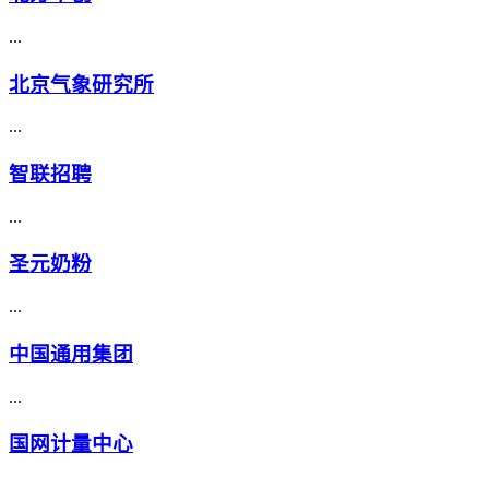
...
北京气象研究所
...
智联招聘
...
圣元奶粉
...
中国通用集团
...
国网计量中心
...