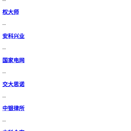
权大师
...
安科兴业
...
国家电网
...
交大思诺
...
中银律所
...