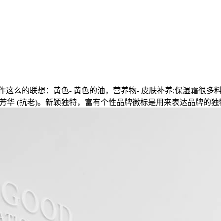
么的联想：黄色- 黄色的油，营养物- 皮肤补养;保湿霜很多料体
焕发芳华 (抗老)。新颖独特，富有个性品牌徽标是用来表达品牌