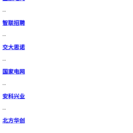
...
智联招聘
...
交大思诺
...
国家电网
...
安科兴业
...
北方华创
...