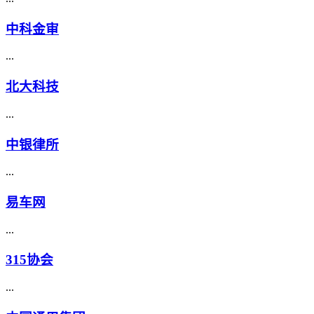
中科金审
...
北大科技
...
中银律所
...
易车网
...
315协会
...