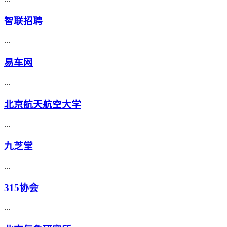
智联招聘
...
易车网
...
北京航天航空大学
...
九芝堂
...
315协会
...