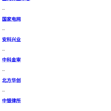
...
国家电网
...
安科兴业
...
中科金审
...
北方华创
...
中银律所
...