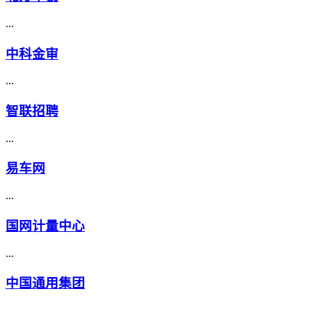
...
中科金审
...
智联招聘
...
易车网
...
国网计量中心
...
中国通用集团
...