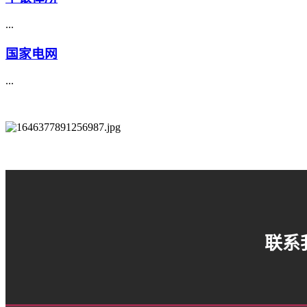
...
国家电网
...
联系