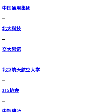
中国通用集团
...
北大科技
...
交大思诺
...
北京航天航空大学
...
315协会
...
中银律所