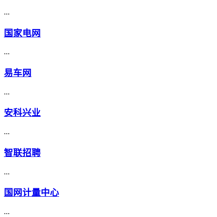
...
国家电网
...
易车网
...
安科兴业
...
智联招聘
...
国网计量中心
...