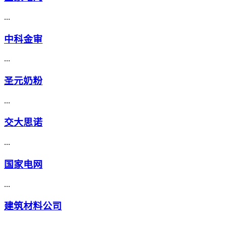
...
中科金审
...
圣元奶粉
...
交大思诺
...
国家电网
...
建筑材料公司
...