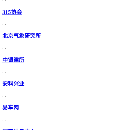
315协会
...
北京气象研究所
...
中银律所
...
安科兴业
...
易车网
...