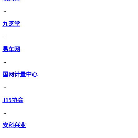
...
九芝堂
...
易车网
...
国网计量中心
...
315协会
...
安科兴业
...