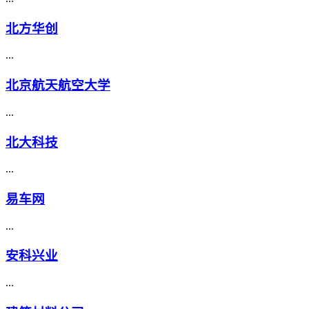
北方华创
...
北京航天航空大学
...
北大科技
...
易车网
...
安科兴业
...