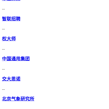
...
智联招聘
...
权大师
...
中国通用集团
...
交大思诺
...
北京气象研究所
...