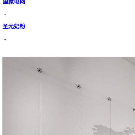
国家电网
...
圣元奶粉
...