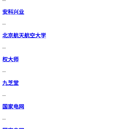
安科兴业
...
北京航天航空大学
...
权大师
...
九芝堂
...
国家电网
...