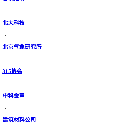
...
北大科技
...
北京气象研究所
...
315协会
...
中科金审
...
建筑材料公司
...