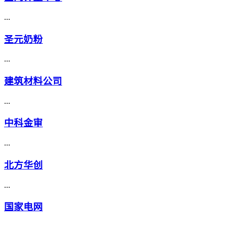
...
圣元奶粉
...
建筑材料公司
...
中科金审
...
北方华创
...
国家电网
...