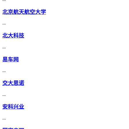
北京航天航空大学
...
北大科技
...
易车网
...
交大思诺
...
安科兴业
...