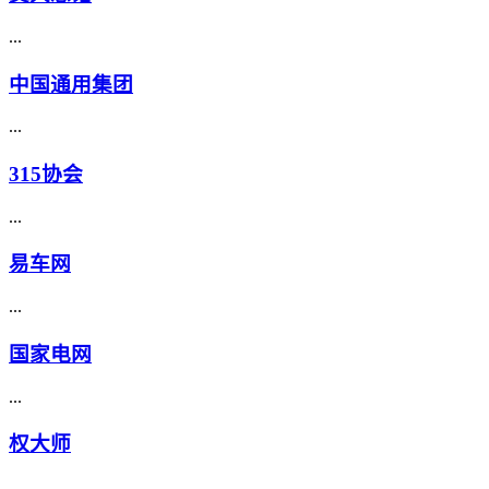
...
中国通用集团
...
315协会
...
易车网
...
国家电网
...
权大师
...