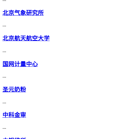
北京气象研究所
...
北京航天航空大学
...
国网计量中心
...
圣元奶粉
...
中科金审
...