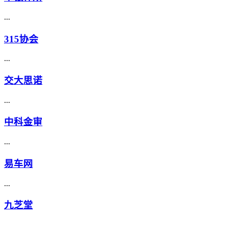
...
315协会
...
交大思诺
...
中科金审
...
易车网
...
九芝堂
...