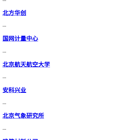
北方华创
...
国网计量中心
...
北京航天航空大学
...
安科兴业
...
北京气象研究所
...